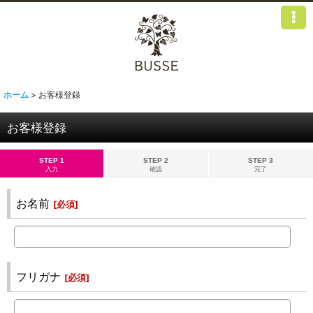
ホーム
>
お客様登録
お客様登録
STEP 1
STEP 2
STEP 3
入力
確認
完了
お名前
[
必須
]
フリガナ
[
必須
]