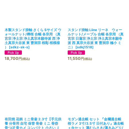
絞り込む
木製スタンド掛軸 さくら Sサイズ ウ
スタンド掛軸 Liine リーネ ウォー
ォールナット/樺桜 合幅 各宗用 （真
ルナット/メープル 合幅 各宗用 （真
言宗 浄土宗 浄土真宗本願寺派 西 浄
言宗 日蓮宗 浄土宗 浄土真宗本願寺
土真宗大谷派 東 曹洞宗 桜彫 桜模様
派 西 真宗大谷派 東 曹洞宗 極小 ミ
）
[
sdkz-sk-s
]
ニ）
[
sdkj1518
]
18,700
11,550
円
円
(税込)
(税込)
有田焼 花柄 ミニ骨壷 2.3寸【手元供
モダン過去帳 セット 『金襴過去帳
養 分骨用 自宅 保管 骨壷 ミニ 骨壺
桜ラメ 3寸/3.5寸 日付あり』過去帳
骨つぼ 骨カメ コンパクト 小さい ミ
＋台セット 薄むらさき/薄きみどり/