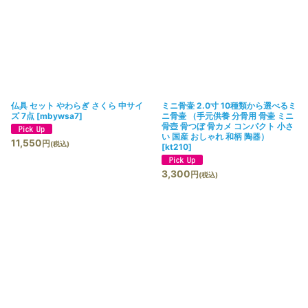
仏具 セット やわらぎ さくら 中サイ
ミニ骨壷 2.0寸 10種類から選べるミ
ズ 7点
[
mbywsa7
]
ニ骨壷 （手元供養 分骨用 骨壷 ミニ
骨壺 骨つぼ 骨カメ コンパクト 小さ
い 国産 おしゃれ 和柄 陶器）
11,550
円
(税込)
[
kt210
]
3,300
円
(税込)