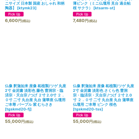
ニサイズ 日本製 国産 おしゃれ 和柄
薄ピンク（ミニ仏壇用 見台 過去帖
陶器】
[
ktymk23
]
桜 サクラ）
[
ktsarm-st
]
6,600
7,480
円
円
(税込)
(税込)
仏像 釈迦如来 座像 柘植製/ツゲ 丸座
仏像 釈迦如来 座像 柘植製/ツゲ 丸座
2寸 金泥書 淡彩色 藤色 曹洞宗・臨
2寸 金泥書 淡彩色 さくら色 曹洞
済宗・天台宗 /つげ ２寸 2.0寸 ２．
宗・臨済宗・天台宗 /つげ ２寸 2.0
０寸 二寸 丸台座 丸台 蓮華座 仏壇用
寸 ２．０寸 二寸 丸台座 丸台 蓮華座
ご本尊 パープル 紫 むらさき
仏壇用 ご本尊 ピンク 桜色
[
tgskmd20-fj
]
[
tgskmd20-tss
]
55,000
55,000
円
円
(税込)
(税込)