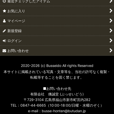
最近チェックしたアイテム
虹シリーズ
お気に入り
仏具単品
マイページ
伝統型仏具
新規登録
位牌
ログイン
お問い合わせ
過去帳
お仏像
2020-2026 (c) Busseido All rights Reserved
本サイトに掲載されている写真・文章等を、当社の許可なく複製・
掛軸
転載等することを固く禁じます。
線香ミニ寸
■お問い合わせ先
有限会社 佛誠堂 (ぶっせいどう)
実用線香
〒729-3104 広島県福山市新市町宮内282
TEL：0847-44-6665（10:00-18:00/日曜・水曜のぞく）
お香・香炭・塗香
e-mail：busse-honten@butudan.jp