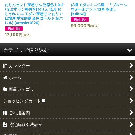
おりんセット 夢想りん 光彩色 1.8寸
仏壇 モダンミニ仏壇 『 ブルーム
/ 2.0寸 リン棒付き(おりん 仏具 お
ウォールナット 13号 本体 』
しゃれ ミニ モダン 夢想リン おリン
[
bdblwl
]
仏壇用 手元供養 金色 ゴールド 金バ
レル)
[
ormsks1820
]
99,000
円
(税込)
12,100
円
(税込)
カテゴリで絞り込む
カレンダー
ミニ仏壇
ホーム
仏具セット（陶器）
商品カテゴリ
仏具セット（金属製）
ショッピングカート
仏具小物
ご利用案内
おりん
特定商取引法表示
ミニ骨壷