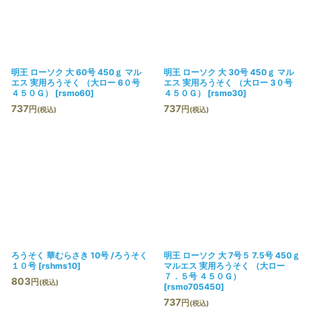
絞り込む
明王 ローソク 大 60号 450ｇ マル
明王 ローソク 大 30号 450ｇ マル
エス 実用ろうそく （大ロー 6０号
エス 実用ろうそく （大ロー 3０号
４５０Ｇ）
[
rsmo60
]
４５０Ｇ）
[
rsmo30
]
737
737
円
円
(税込)
(税込)
ろうそく 華むらさき 10号 /ろうそく
明王 ローソク 大 7号５ 7.5号 450ｇ
１０号
[
rshms10
]
マルエス 実用ろうそく （大ロー
７．５号 ４５０Ｇ）
803
円
(税込)
[
rsmo705450
]
737
円
(税込)