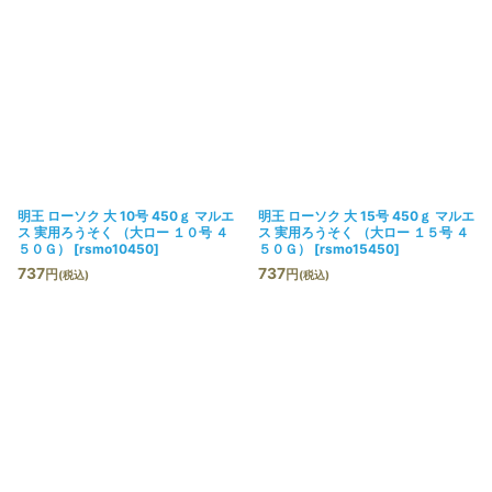
明王 ローソク 大 10号 450ｇ マルエ
明王 ローソク 大 15号 450ｇ マルエ
ス 実用ろうそく （大ロー １０号 ４
ス 実用ろうそく （大ロー １５号 ４
５０Ｇ）
[
rsmo10450
]
５０Ｇ）
[
rsmo15450
]
737
737
円
円
(税込)
(税込)