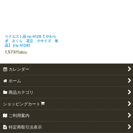
リクエスト品 rq-h128【 やわら
ぎ さくら 花立 小サイズ 単
品】
[
rq-h128
]
1,573
円
(税込)
カレンダー
ホーム
商品カテゴリ
ショッピングカート
ご利用案内
特定商取引法表示