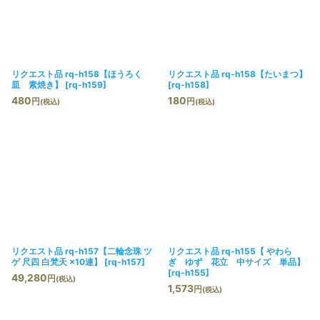
絞り込む
リクエスト品 rq-h158【ほうろく
リクエスト品 rq-h158【たいまつ】
皿 素焼き】
[
rq-h159
]
[
rq-h158
]
480
180
円
円
(税込)
(税込)
リクエスト品 rq-h157【二輪念珠 ツ
リクエスト品 rq-h155【 やわら
ゲ 尺四 白梵天 ×10連】
[
rq-h157
]
ぎ ゆず 花立 中サイズ 単品】
[
rq-h155
]
49,280
円
(税込)
1,573
円
(税込)