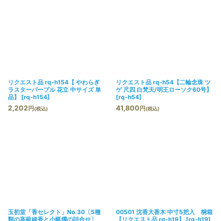
リクエスト品 rq-h154【 やわらぎ
リクエスト品 rq-h54【二輪念珠 ツ
ラスターパープル 花立 中サイズ 単
ゲ 尺四 白梵天/明王ローソク60号】
品】
[
rq-h154
]
[
rq-h54
]
2,202
41,800
円
円
(税込)
(税込)
玉初堂「香セレクト」No.30〔5種
00501 沈香大香木 中寸5把入 桐箱
類の高級線香と小蝋燭の詰合せ〕
【リクエスト品 rq-h19】
[
rq-h19
]