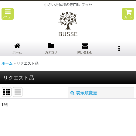
小さいお仏壇の専門店 ブッセ
メニュー
カート
ホーム
カテゴリ
問い合わせ
ホーム
>
リクエスト品
リクエスト品
表示順変更
閉じる
15
件
表示数
:
並び順
: