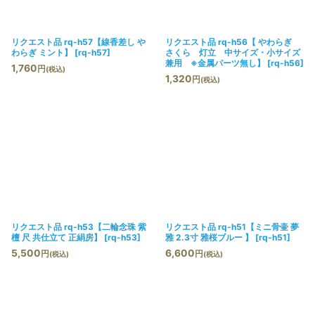
リクエスト品 rq-h57【線香差し や
リクエスト品 rq-h56【 やわらぎ
わらぎ ミント】
[
rq-h57
]
さくら 灯立 中サイズ・小サイズ
兼用 ※金属パーツ無し】
[
rq-h56
]
1,760
円
(税込)
1,320
円
(税込)
リクエスト品 rq-h53【二輪念珠 紫
リクエスト品 rq-h51【ミニ骨壷 夢
檀 尺 共仕立て 正絹房】
[
rq-h53
]
雅 2.3寸 雅桜ブルー 】
[
rq-h51
]
5,500
6,600
円
円
(税込)
(税込)