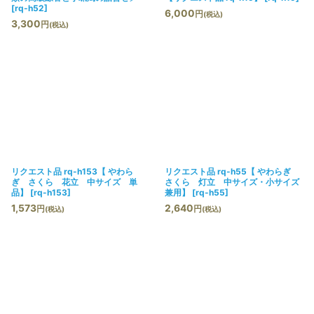
[
rq-h52
]
6,000
円
(税込)
3,300
円
(税込)
リクエスト品 rq-h153【 やわら
リクエスト品 rq-h55【 やわらぎ
ぎ さくら 花立 中サイズ 単
さくら 灯立 中サイズ・小サイズ
品】
[
rq-h153
]
兼用】
[
rq-h55
]
1,573
2,640
円
円
(税込)
(税込)