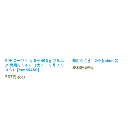
明王 ローソク 大 5号 450ｇ マルエ
華むらさき 2号
[
rshms2
]
ス 実用ろうそく （大ロー ５号 ４５
803
円
(税込)
０Ｇ）
[
rsmo5450
]
737
円
(税込)