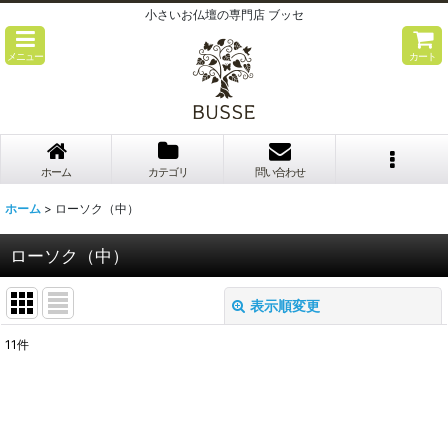
小さいお仏壇の専門店 ブッセ
メニュー
カート
ホーム
カテゴリ
問い合わせ
ホーム
>
ローソク（中）
ローソク（中）
表示順変更
閉じる
11
件
表示数
:
並び順
: