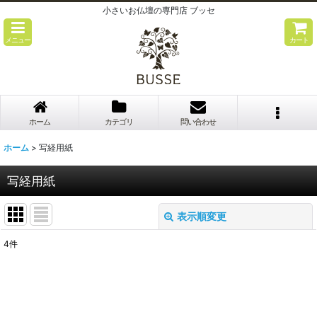
小さいお仏壇の専門店 ブッセ
メニュー
カート
ホーム
カテゴリ
問い合わせ
ホーム
>
写経用紙
写経用紙
表示順変更
閉じる
4
件
表示数
:
並び順
: