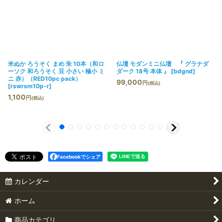
米ぬか ろうそく まめ 朱 10本（和ロ
仏壇 モダンミニ仏壇 『 グラナダ
ーソク 和ろうそく 豆 小さい 極小 ミ
ダーク 18号 本体 』
[
bdgnd
]
ニ 赤）（RED10pc pack）
99,000
円
(税込)
[
rswrsm10p-r
]
1,100
円
(税込)
Facebookでシェア
カレンダー
ホーム
商品カテゴリ