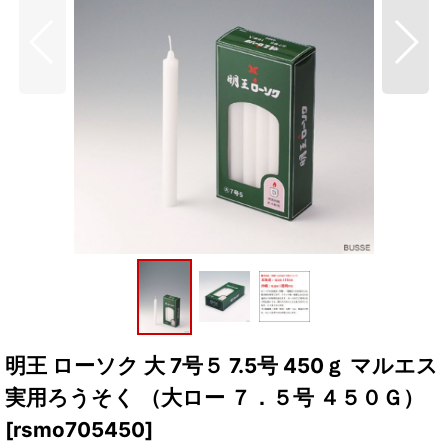
明王 ローソク 大 7号５ 7.5号 450ｇ マルエス
実用ろうそく （大ロー ７．５号 ４５０Ｇ）
[
rsmo705450
]