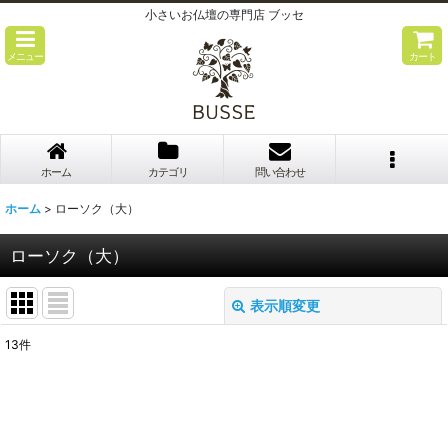
小さいお仏壇の専門店 ブッセ
メニュー
カート
ホーム
カテゴリ
問い合わせ
ホーム
>
ローソク（大）
ローソク（大）
表示順変更
閉じる
13
件
表示数
:
並び順
: