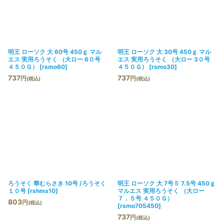
絞り込む
明王 ローソク 大 60号 450ｇ マル
明王 ローソク 大 30号 450ｇ マル
エス 実用ろうそく （大ロー 6０号
エス 実用ろうそく （大ロー 3０号
４５０Ｇ）
[
rsmo60
]
４５０Ｇ）
[
rsmo30
]
737
737
円
円
(税込)
(税込)
ろうそく 華むらさき 10号 /ろうそく
明王 ローソク 大 7号５ 7.5号 450ｇ
１０号
[
rshms10
]
マルエス 実用ろうそく （大ロー
７．５号 ４５０Ｇ）
803
円
(税込)
[
rsmo705450
]
737
円
(税込)