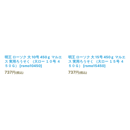
明王 ローソク 大 10号 450ｇ マルエ
明王 ローソク 大 15号 450ｇ マルエ
ス 実用ろうそく （大ロー １０号 ４
ス 実用ろうそく （大ロー １５号 ４
５０Ｇ）
[
rsmo10450
]
５０Ｇ）
[
rsmo15450
]
737
737
円
円
(税込)
(税込)