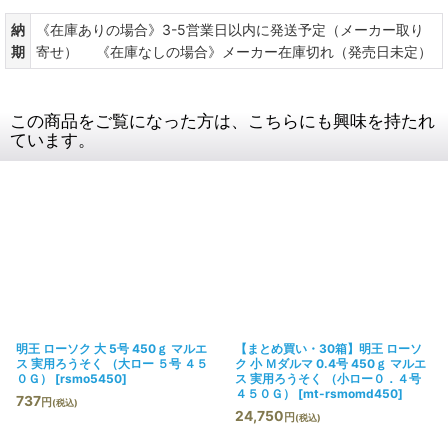
納
《在庫ありの場合》3-5営業日以内に発送予定（メーカー取り
期
寄せ） 《在庫なしの場合》メーカー在庫切れ（発売日未定）
この商品をご覧になった方は、こちらにも興味を持たれ
ています。
明王 ローソク 大 5号 450ｇ マルエ
【まとめ買い・30箱】明王 ローソ
ス 実用ろうそく （大ロー ５号 ４５
ク 小 Ｍダルマ 0.4号 450ｇ マルエ
０Ｇ）
[
rsmo5450
]
ス 実用ろうそく （小ロー０．４号
４５０Ｇ）
[
mt-rsmomd450
]
737
円
(税込)
24,750
円
(税込)