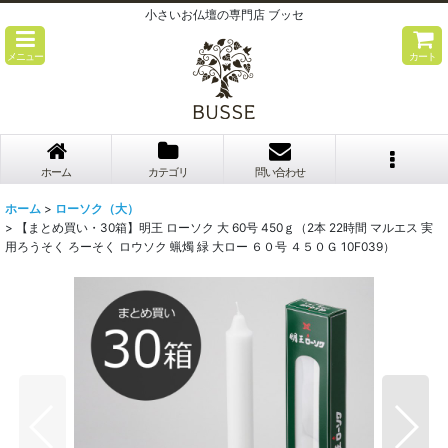
小さいお仏壇の専門店 ブッセ
メニュー
カート
ホーム
カテゴリ
問い合わせ
ホーム
>
ローソク（大）
>
【まとめ買い・30箱】明王 ローソク 大 60号 450ｇ（2本 22時間 マルエス 実
用ろうそく ろーそく ロウソク 蝋燭 緑 大ロー ６０号 ４５０Ｇ 10F039）