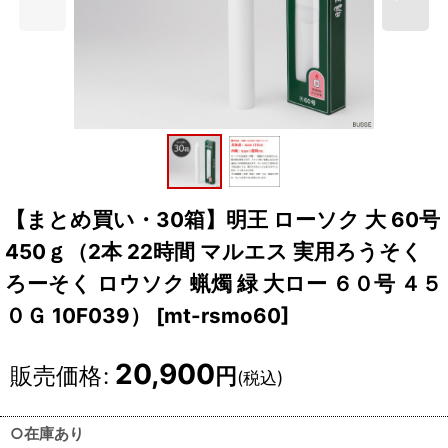
【まとめ買い・30箱】明王 ローソク 大 60号
450ｇ（2本 22時間 マルエス 実用ろうそく
ろーそく ロウソク 蝋燭 緑 大ロー ６０号 ４５
０Ｇ 10F039）
[
mt-rsmo60
]
20,900
販売価格
:
円
(税込)
○在庫あり