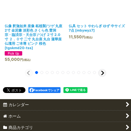
仏像 釈迦如来 座像 柘植製/ツゲ 丸座
仏具 セット やわらぎ ゆず 中サイズ
2寸 金泥書 淡彩色 さくら色 曹洞
7点
[
mbywyz7
]
宗・臨済宗・天台宗 /つげ ２寸 2.0
11,550
円
(税込)
寸 ２．０寸 二寸 丸台座 丸台 蓮華座
仏壇用 ご本尊 ピンク 桜色
[
tgskmd20-tss
]
55,000
円
(税込)
Facebookでシェア
カレンダー
ホーム
商品カテゴリ