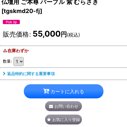
仏壇用 ご本尊 パープル 紫 むらさき
[
tgskmd20-fj
]
55,000
販売価格
:
円
(税込)
△在庫わずか
数量
:
返品特約に関する重要事項
カートに入れる
お問い合わせ
お気に入り登録