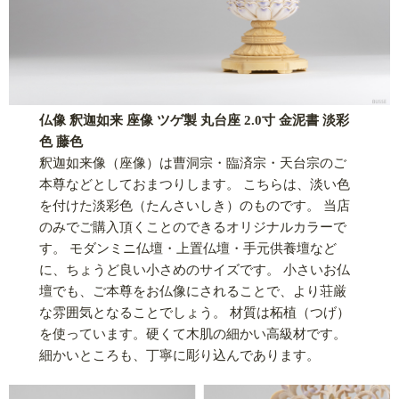
仏像 釈迦如来 座像 ツゲ製 丸台座 2.0寸 金泥書 淡彩
色 藤色
釈迦如来像（座像）は曹洞宗・臨済宗・天台宗のご
本尊などとしておまつりします。 こちらは、淡い色
を付けた淡彩色（たんさいしき）のものです。 当店
のみでご購入頂くことのできるオリジナルカラーで
す。 モダンミニ仏壇・上置仏壇・手元供養壇など
に、ちょうど良い小さめのサイズです。 小さいお仏
壇でも、ご本尊をお仏像にされることで、より荘厳
な雰囲気となることでしょう。 材質は柘植（つげ）
を使っています。硬くて木肌の細かい高級材です。
細かいところも、丁寧に彫り込んであります。