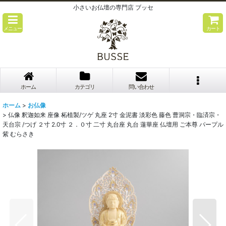
小さいお仏壇の専門店 ブッセ
メニュー
カート
ホーム
カテゴリ
問い合わせ
ホーム
>
お仏像
>
仏像 釈迦如来 座像 柘植製/ツゲ 丸座 2寸 金泥書 淡彩色 藤色 曹洞宗・臨済宗・
天台宗 /つげ ２寸 2.0寸 ２．０寸 二寸 丸台座 丸台 蓮華座 仏壇用 ご本尊 パープル
紫 むらさき