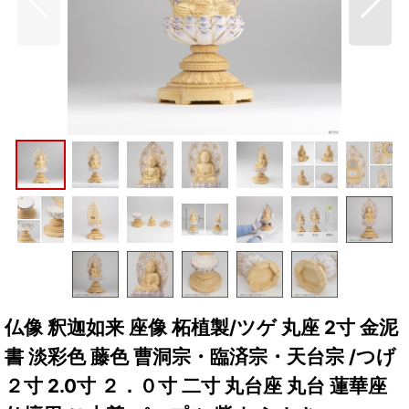
仏像 釈迦如来 座像 柘植製/ツゲ 丸座 2寸 金泥
書 淡彩色 藤色 曹洞宗・臨済宗・天台宗 /つげ
２寸 2.0寸 ２．０寸 二寸 丸台座 丸台 蓮華座