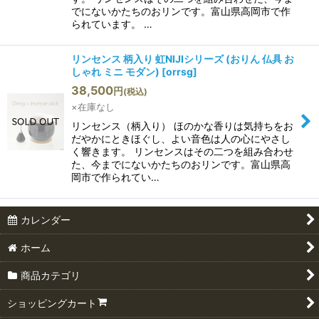
でにないかたちのおリンです。富山県高岡市で作
られています。 …
リンセンス 柄入り 虹NIJIシリーズ (おりん 仏具 お
しゃれ ミニ モダン)
[
orrsg
]
38,500
円
(税込)
×在庫なし
リンセンス（柄入り） ほのかな香りは気持ちをお
だやかにときほぐし、よい音色は人の心にやさし
く響きます。 リンセンスはその二つを組み合わせ
た、今までにないかたちのおリンです。富山県高
岡市で作られてい…
カレンダー
ホーム
商品カテゴリ
ショッピングカート