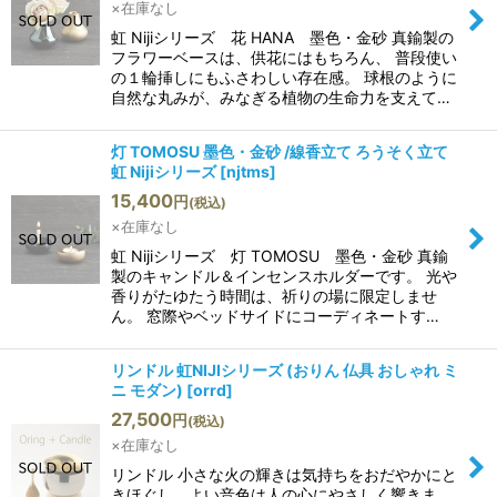
×在庫なし
絞り込む
虹 Nijiシリーズ 花 HANA 墨色・金砂 真鍮製の
フラワーベースは、供花にはもちろん、 普段使い
の１輪挿しにもふさわしい存在感。 球根のように
自然な丸みが、みなぎる植物の生命力を支えて…
灯 TOMOSU 墨色・金砂 /線香立て ろうそく立て
虹 Nijiシリーズ
[
njtms
]
15,400
円
(税込)
×在庫なし
虹 Nijiシリーズ 灯 TOMOSU 墨色・金砂 真鍮
製のキャンドル＆インセンスホルダーです。 光や
香りがたゆたう時間は、祈りの場に限定しませ
ん。 窓際やベッドサイドにコーディネートす…
リンドル 虹NIJIシリーズ (おりん 仏具 おしゃれ ミ
ニ モダン)
[
orrd
]
27,500
円
(税込)
×在庫なし
リンドル 小さな火の輝きは気持ちをおだやかにと
きほぐし、よい音色は人の心にやさしく響きま