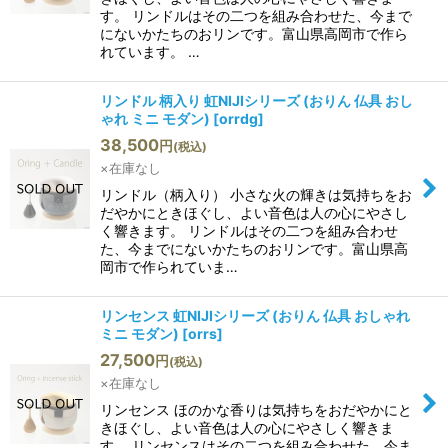
す。 リンドルはその二つを組み合わせた、今まで
にないかたちのおリンです。富山県高岡市で作ら
れています。 …
リンドル 柄入り 虹NIJIシリーズ (おりん 仏具 おし
ゃれ ミニ モダン)
[
orrdg
]
38,500
円
(税込)
×在庫なし
リンドル（柄入り） 小さな火の輝きは気持ちをお
だやかにときほぐし、よい音色は人の心にやさし
く響きます。 リンドルはその二つを組み合わせ
た、今までにないかたちのおリンです。富山県高
岡市で作られていま…
リンセンス 虹NIJIシリーズ (おりん 仏具 おしゃれ
ミニ モダン)
[
orrs
]
27,500
円
(税込)
×在庫なし
リンセンス ほのかな香りは気持ちをおだやかにと
きほぐし、よい音色は人の心にやさしく響きま
す。 リンセンスはその二つを組み合わせた、今ま