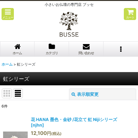
小さいお仏壇の専門店 ブッセ
メニュー
カート
ホーム
カテゴリ
問い合わせ
ホーム
>
虹シリーズ
虹シリーズ
表示順変更
閉じる
6
件
表示数
:
花 HANA 墨色・金砂 /花立て 虹 Nijiシリーズ
[
njhn
]
並び順
:
12,100
円
(税込)