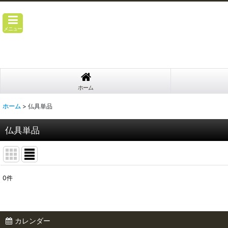
メニュー
ホーム
ホーム
>
仏具単品
仏具単品
0
件
表示数
:
並び順
:
カレンダー