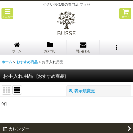
小さいお仏壇の専門店 ブッセ
メニュー
カート
ホーム
カテゴリ
問い合わせ
ホーム
>
おすすめ商品
>
お手入れ用品
お手入れ用品
[
おすすめ商品
]
表示順変更
閉じる
0
件
表示数
:
並び順
:
カレンダー