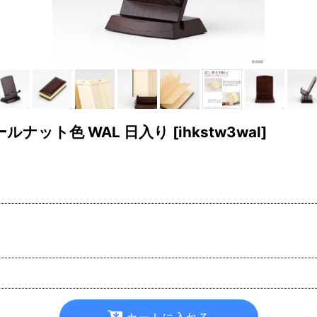
ルナット色 WAL 日入り
[
ihkstw3wal
]