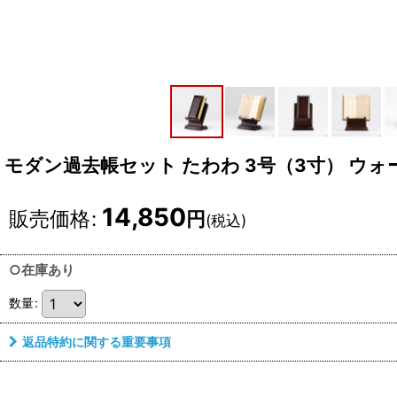
モダン過去帳セット たわわ 3号（3寸） ウォー
14,850
販売価格
:
円
(税込)
○在庫あり
数量
:
返品特約に関する重要事項