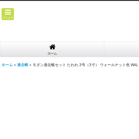
メニュー
ホーム
ホーム
>
過去帳
>
モダン過去帳セット たわわ 3号（3寸） ウォールナット色 WAL