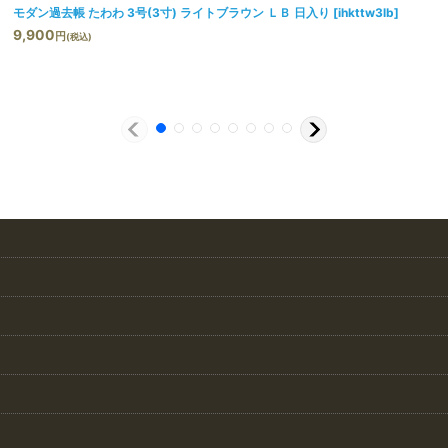
モダン過去帳 たわわ 3号(3寸) ライトブラウン ＬＢ 日入り
[
ihkttw3lb
]
9,900
円
(税込)