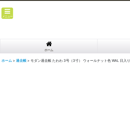
メニュー
ホーム
ホーム
>
過去帳
>
モダン過去帳 たわわ 3号（3寸） ウォールナット色 WAL 日入