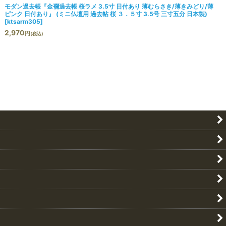
モダン過去帳『金襴過去帳 桜ラメ 3.5寸 日付あり 薄むらさき/薄きみどり/薄
ピンク 日付あり』 (ミニ仏壇用 過去帖 桜 ３．５寸 3.5号 三寸五分 日本製)
[
ktsarm305
]
2,970
円
(税込)