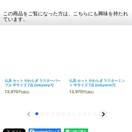
この商品をご覧になった方は、こちらにも興味を持たれ
ています。
仏具 セット やわらぎ ラスターパー
仏具 セット やわらぎ ラスターミン
プル 中サイズ 7点
[
mbywrp7
]
ト 中サイズ 7点
[
mbywrm7
]
13,970
13,970
円
円
(税込)
(税込)
Facebookでシェア