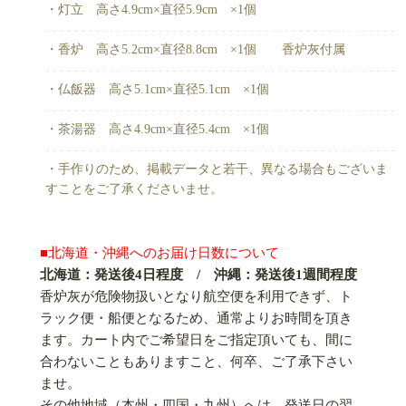
・灯立 高さ4.9cm×直径5.9cm ×1個
・香炉 高さ5.2cm×直径8.8cm ×1個 香炉灰付属
・仏飯器 高さ5.1cm×直径5.1cm ×1個
・茶湯器 高さ4.9cm×直径5.4cm ×1個
・手作りのため、掲載データと若干、異なる場合もございま
すことをご了承くださいませ。
■北海道・沖縄へのお届け日数について
北海道：発送後4日程度 / 沖縄：発送後1週間程度
香炉灰が危険物扱いとなり航空便を利用できず、ト
ラック便・船便となるため、通常よりお時間を頂き
ます。カート内でご希望日をご指定頂いても、間に
合わないこともありますこと、何卒、ご了承下さい
ませ。
その他地域（本州・四国・九州）へは、発送日の翌