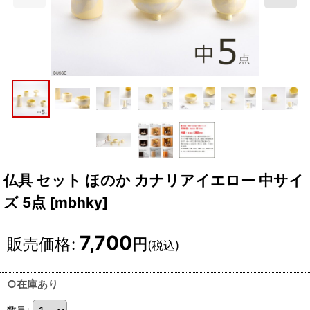
仏具 セット ほのか カナリアイエロー 中サイ
ズ 5点
[
mbhky
]
7,700
販売価格
:
円
(税込)
○在庫あり
数量
: