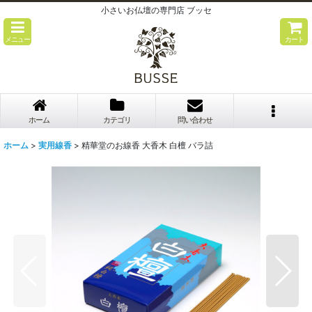
小さいお仏壇の専門店 ブッセ
メニュー
カート
ホーム
カテゴリ
問い合わせ
ホーム
>
実用線香
>
精華堂のお線香 大香木 白檀 バラ詰