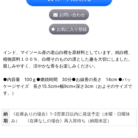
お問い合わせ
お気に入り登録
インド、マイソール産の老山白檀を原材料としています。純白檀、
植物原料１００％、白檀そのものの凛とした趣を大切にしました。
親しみやすく、涼やかな香をお楽しみください。
●内容量 100ｇ●燃焼時間 30分●お線香の長さ 14cm ●パッ
ケージサイズ 長さ15.5cm×幅9cm×深さ3cm（およそのサイズで
す。）
納
《在庫ありの場合》1-3営業日以内に発送予定（水曜・日曜休
期
み） 《在庫なしの場合》再入荷待ち（納期未定）