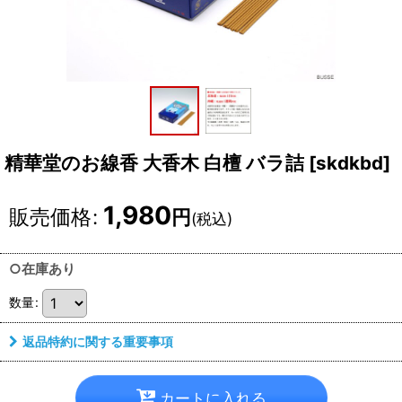
精華堂のお線香 大香木 白檀 バラ詰
[
skdkbd
]
1,980
販売価格
:
円
(税込)
○在庫あり
数量
:
返品特約に関する重要事項
カートに入れる