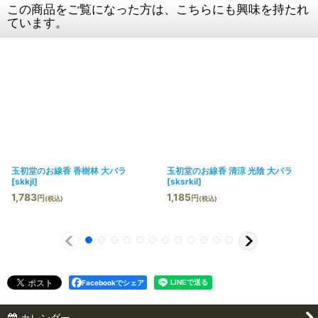
この商品をご覧になった方は、こちらにも興味を持たれ
ています。
玉初堂のお線香 香樹林 大バラ
玉初堂のお線香 清涼 光陰 大バラ
[
skkjl
]
[
sksrkil
]
1,783
1,185
円
円
(税込)
(税込)
Facebookでシェア
カレンダー