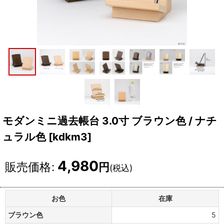
モダンミニ過去帳台 3.0寸 ブラウン色 / ナチ
ュラル色
[
kdkm3
]
4,980
販売価格
:
円
(税込)
お色
在庫
ブラウン色
5