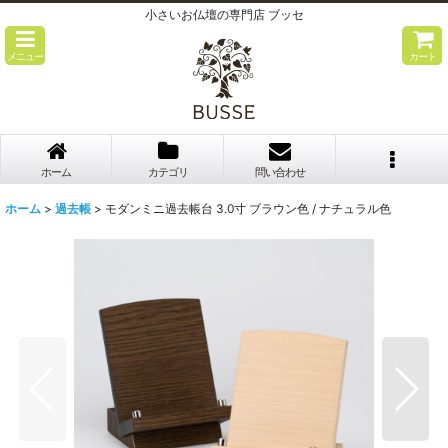
小さいお仏壇の専門店 ブッセ
メニュー
カート
ホーム
カテゴリ
問い合わせ
ホーム
>
過去帳
>
モダンミニ過去帳台 3.0寸 ブラウン色 / ナチュラル色