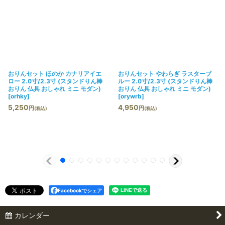
おりんセット ほのか カナリアイエ
おりんセット やわらぎ ラスターブ
ロー 2.0寸/2.3寸 (スタンドりん棒
ルー 2.0寸/2.3寸 (スタンドりん棒
おりん 仏具 おしゃれ ミニ モダン)
おりん 仏具 おしゃれ ミニ モダン)
[
orhky
]
[
orywrb
]
5,250
4,950
円
円
(税込)
(税込)
Facebookでシェア
カレンダー