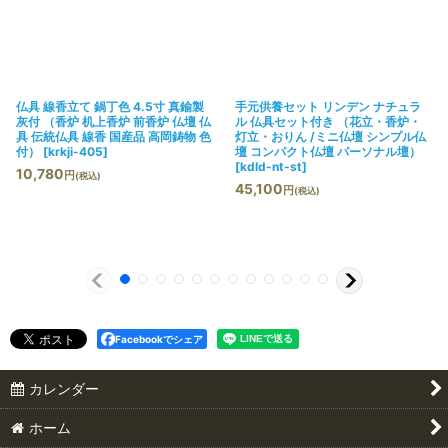
仏具 線香立て 鍋丁色 4.5寸 真鍮製
手元供養セット リンデン ナチュラ
灰付 （香炉 机上香炉 前香炉 仏壇 仏
ル 仏具セット付き （花立・香炉・
具 伝統仏具 線香 国産品 高岡鋳物 色
灯立・おりん /ミニ仏壇 シンプル仏
付）
[
krkji-405
]
壇 コンパクト仏壇 パーソナル壇）
[
kdld-nt-st
]
10,780
円
(税込)
45,100
円
(税込)
Facebookでシェア
カレンダー
ホーム