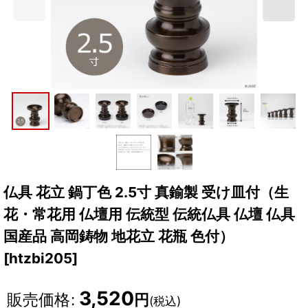
仏具 花立 鍋丁色 2.5寸 真鍮製 受け皿付（生
花・常花用 仏壇用 伝統型 伝統仏具 仏壇 仏具
国産品 高岡鋳物 地花立 花瓶 色付）
[
htzbi205
]
3,520
販売価格
:
円
(税込)