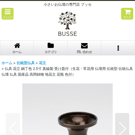
小さいお仏壇の専門店 ブッセ
メニュー
カート
ホーム
カテゴリ
問い合わせ
ホーム
>
伝統型仏具
>
花立
>
仏具 花立 鍋丁色 2.5寸 真鍮製 受け皿付（生花・常花用 仏壇用 伝統型 伝統仏具
仏壇 仏具 国産品 高岡鋳物 地花立 花瓶 色付）