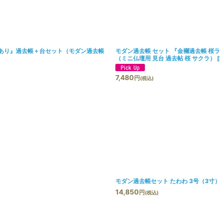
絞り込む
 日付あり』過去帳＋台セット（モダン過去帳
モダン過去帳 セット 『金襴過去帳 桜ラ
（ミニ仏壇用 見台 過去帖 桜 サクラ）
[
7,480
円
(税込)
モダン過去帳セット たわわ 3号（3寸）
14,850
円
(税込)