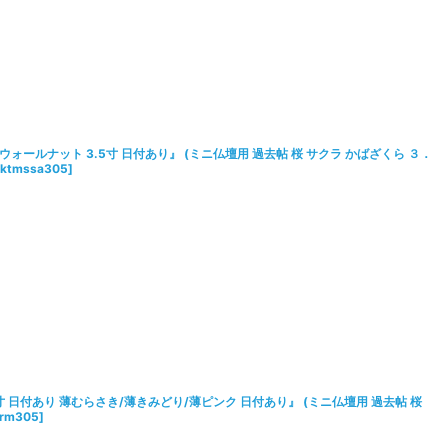
ォールナット 3.5寸 日付あり』 (ミニ仏壇用 過去帖 桜 サクラ かばざくら ３．
ktmssa305
]
寸 日付あり 薄むらさき/薄きみどり/薄ピンク 日付あり』 (ミニ仏壇用 過去帖 桜
arm305
]