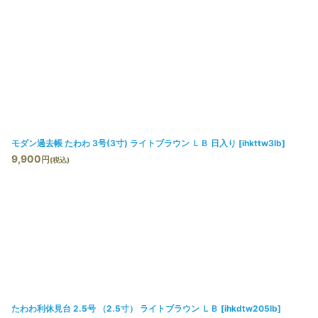
モダン過去帳 たわわ 3号(3寸) ライトブラウン ＬＢ 日入り
[
ihkttw3lb
]
9,900
円
(税込)
たわわ利休見台 2.5号 （2.5寸） ライトブラウン ＬＢ
[
ihkdtw205lb
]