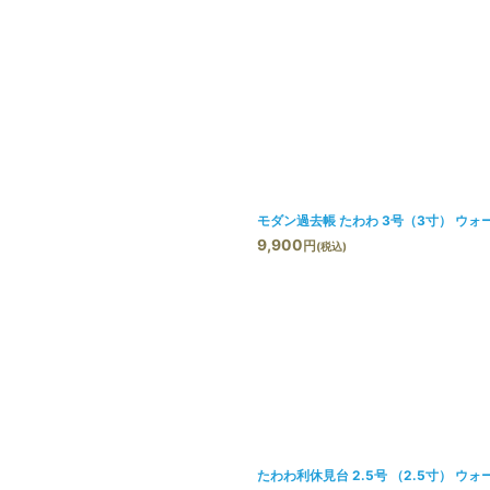
モダン過去帳 たわわ 3号（3寸） ウォ
9,900
円
(税込)
たわわ利休見台 2.5号 （2.5寸） ウォ