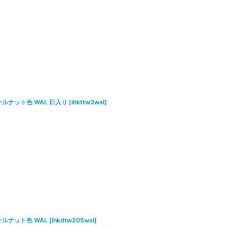
ールナット色 WAL 日入り
[
ihkttw3wal
]
ールナット色 WAL
[
ihkdtw205wal
]