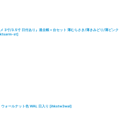
メ 3寸/3.5寸 日付あり』過去帳＋台セット 薄むらさき/薄きみどり/薄ピンク
ktsarm-st
]
 ウォールナット色 WAL 日入り
[
ihkstw3wal
]