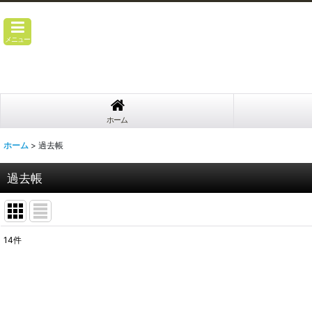
メニュー
ホーム
ホーム
>
過去帳
過去帳
14
件
表示数
:
並び順
: