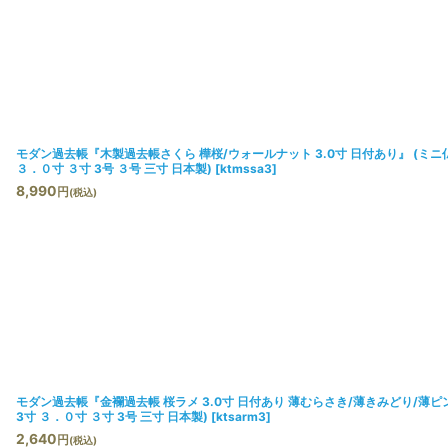
モダン過去帳『木製過去帳さくら 樺桜/ウォールナット 3.0寸 日付あり』 (ミニ仏
３．０寸 ３寸 3号 ３号 三寸 日本製)
[
ktmssa3
]
8,990
円
(税込)
モダン過去帳『金襴過去帳 桜ラメ 3.0寸 日付あり 薄むらさき/薄きみどり/薄ピン
3寸 ３．０寸 ３寸 3号 三寸 日本製)
[
ktsarm3
]
2,640
円
(税込)