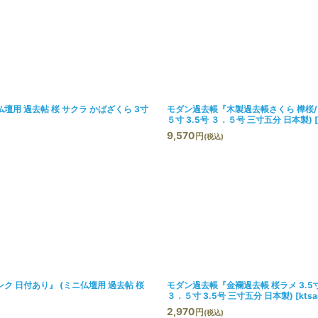
壇用 過去帖 桜 サクラ かばざくら 3寸
モダン過去帳『木製過去帳さくら 樺桜/ウ
５寸 3.5号 ３．５号 三寸五分 日本製)
[
9,570
円
(税込)
ク 日付あり』 (ミニ仏壇用 過去帖 桜
モダン過去帳『金襴過去帳 桜ラメ 3.5
３．５寸 3.5号 三寸五分 日本製)
[
kts
2,970
円
(税込)