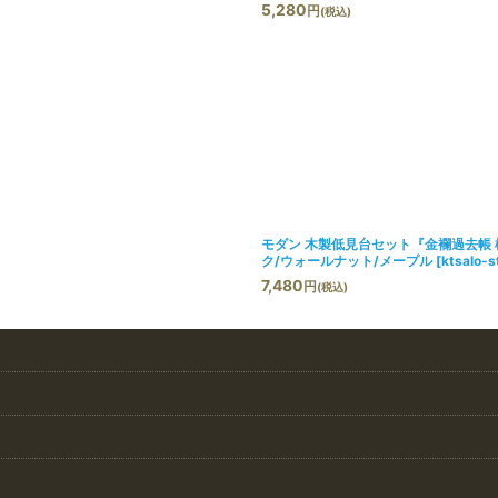
5,280
円
(税込)
モダン 木製低見台セット『金襴過去帳 桜
ク/ウォールナット/メープル
[
ktsalo-s
7,480
円
(税込)