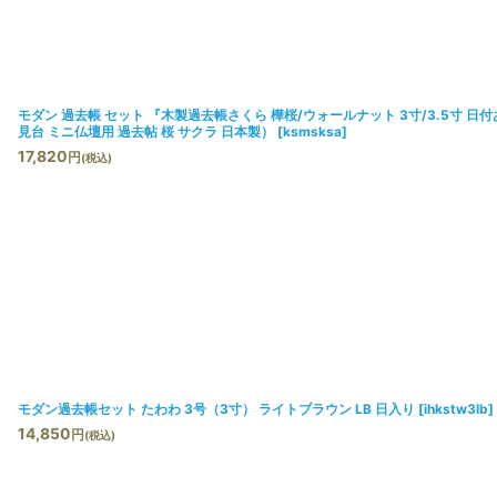
モダン 過去帳 セット 『木製過去帳さくら 樺桜/ウォールナット 3寸/3.5寸
見台 ミニ仏壇用 過去帖 桜 サクラ 日本製）
[
ksmsksa
]
17,820
円
(税込)
モダン過去帳セット たわわ 3号（3寸） ライトブラウン LB 日入り
[
ihkstw3lb
]
14,850
円
(税込)