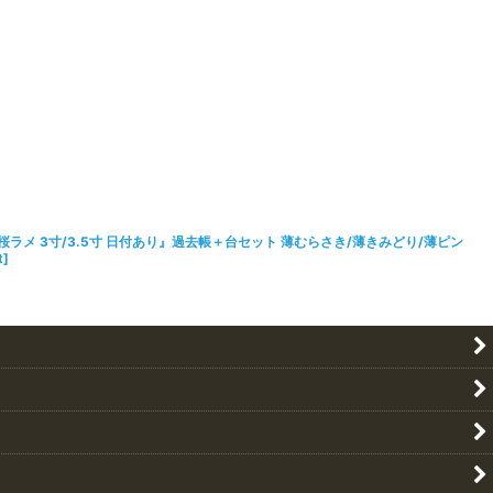
ラメ 3寸/3.5寸 日付あり』過去帳＋台セット 薄むらさき/薄きみどり/薄ピン
t
]