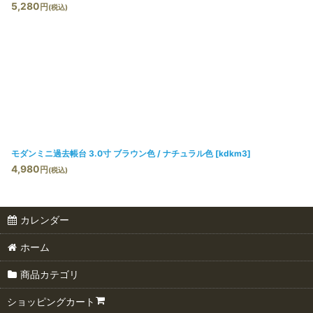
5,280
円
(税込)
モダンミニ過去帳台 3.0寸 ブラウン色 / ナチュラル色
[
kdkm3
]
4,980
円
(税込)
カレンダー
ホーム
商品カテゴリ
ショッピングカート